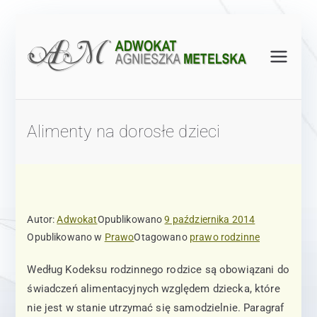
Przejdź
do
treści
Ad
Kancela
ria
wo
Adwoka
cka
Alimenty na dorosłe dzieci
kat
Adwoka
t
Ag
Agniesz
ka
nie
Autor:
Adwokat
Opublikowano
9 października 2014
Metelsk
Opublikowano w
Prawo
Otagowano
prawo rodzinne
a -
sz
Warsza
Według Kodeksu rodzinnego rodzice są obowiązani do
wa
ka
świadczeń alimentacyjnych względem dziecka, które
nie jest w stanie utrzymać się samodzielnie. Paragraf