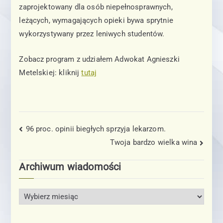
Me
zaprojektowany dla osób niepełnosprawnych,
leżących, wymagających opieki bywa sprytnie
tel
wykorzystywany przez leniwych studentów.
sk
Zobacz program z udziałem Adwokat Agnieszki
Metelskiej: kliknij
tutaj
a
Nawigacja
96 proc. opinii biegłych sprzyja lekarzom.
Twoja bardzo wielka wina
wpisu
Archiwum wiadomości
A
r
c